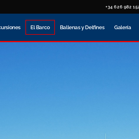
+34 626 982 15
cursiones
El Barco
Ballenas y Delfines
Galería